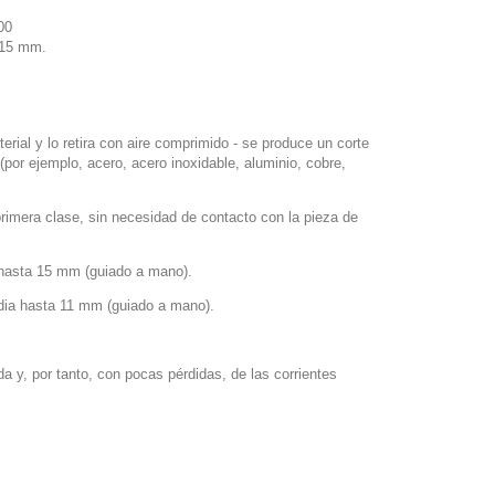
00
a 15 mm
.
rial y lo retira con aire comprimido - se produce un corte
(por ejemplo, acero, acero inoxidable, aluminio, cobre,
imera clase, sin necesidad de contacto con la pieza de
hasta 15 mm (guiado a mano).
dia hasta 11 mm (guiado a mano).
a y, por tanto, con pocas pérdidas, de las corrientes