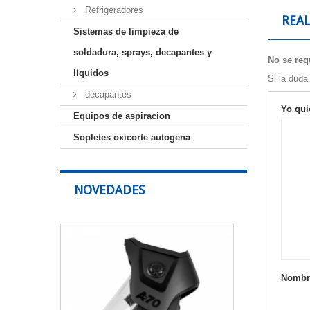
Refrigeradores
REA
Sistemas de limpieza de
soldadura, sprays, decapantes y
No se requ
líquidos
Si la duda
decapantes
Yo qui
Equipos de aspiracion
Sopletes oxicorte autogena
NOVEDADES
Pantalla
de
soldadura
ESAB
Sentinel
Nombr
A70
Air