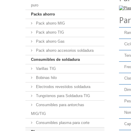
puro
Packs ahorro
Par
Pack ahorro MIG
Pack ahorro TIG
Ran
Pack ahorro Gas
Cic
Pack ahorro accesorios soldadura
Ten
Consumibles de soldadura
Fre
Varillas TIG
Bobinas hilo
Cla
Electrodos revestidos soldadura
Dim
Tungstenos para Soldadura TIG
Pes
Consumibles para antorchas
Nor
MIG/TIG
Consumibles plasma para corte
Cap