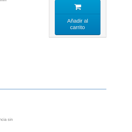
Añadir al
carrito
ncia sin