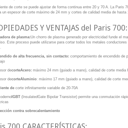
iente de corte se puede ajustar de forma continua entre 20 y 70 A. La Paris 7
a un
espesor de corte máximo de 24 mm
y
cortes de calidad media de hast
PIEDADES Y VENTAJAS del Paris 700:
tadora de plasma:
Un chorro de plasma generado por electricidad funde el mate
iso. Este proceso puede utilizarse para cortar todos los metales conductores 
.
ndido de alta frecuencia, sin contacto:
comportamiento de encendido de pr
ajo
esor de
corteAcero:
máximo 24 mm (guiado a mano), calidad de corte media 
esor de
corteAluminio
: máximo 17 mm (guiado a mano), calidad de corte me
iente de
corte infinitamente variable de
20-70A
moderno
IGBT
(InsulatedGate Bipolar Transistor) permite una conmutación rápid
tricas
tección contra sobrecalentamiento
is 700 CARACTERÍSTICAS: