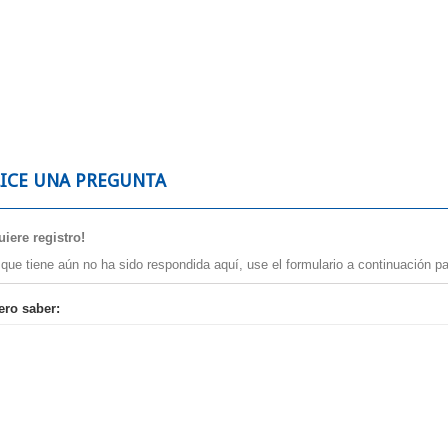
LICE UNA PREGUNTA
iere registro!
 que tiene aún no ha sido respondida aquí, use el formulario a continuación pa
es
ero saber: