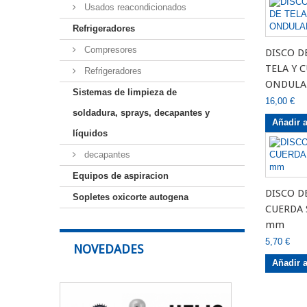
Usados reacondicionados
Refrigeradores
Compresores
DISCO DE
TELA Y 
Refrigeradores
ONDULA
Sistemas de limpieza de
16,00 €
soldadura, sprays, decapantes y
Añadir a
líquidos
decapantes
Equipos de aspiracion
DISCO DE
Sopletes oxicorte autogena
CUERDA 
mm
5,70 €
NOVEDADES
Añadir a
Botella
de