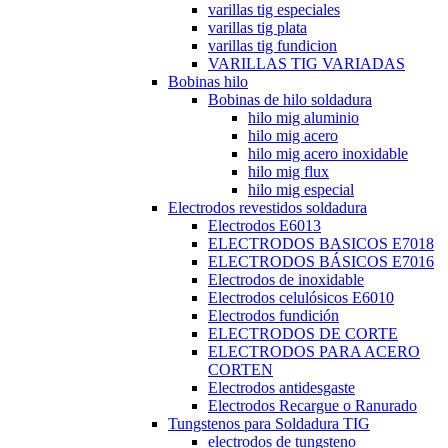
varillas tig especiales
varillas tig plata
varillas tig fundicion
VARILLAS TIG VARIADAS
Bobinas hilo
Bobinas de hilo soldadura
hilo mig aluminio
hilo mig acero
hilo mig acero inoxidable
hilo mig flux
hilo mig especial
Electrodos revestidos soldadura
Electrodos E6013
ELECTRODOS BASICOS E7018
ELECTRODOS BÁSICOS E7016
Electrodos de inoxidable
Electrodos celulósicos E6010
Electrodos fundición
ELECTRODOS DE CORTE
ELECTRODOS PARA ACERO
CORTEN
Electrodos antidesgaste
Electrodos Recargue o Ranurado
Tungstenos para Soldadura TIG
electrodos de tungsteno