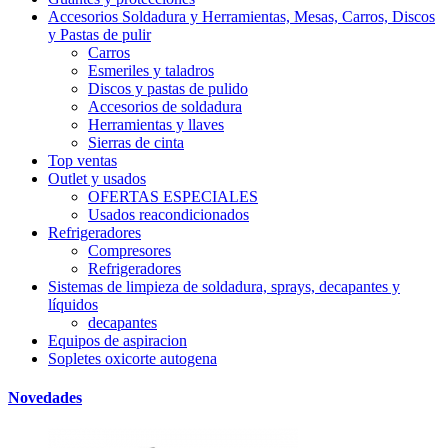
Accesorios Soldadura y Herramientas, Mesas, Carros, Discos
y Pastas de pulir
Carros
Esmeriles y taladros
Discos y pastas de pulido
Accesorios de soldadura
Herramientas y llaves
Sierras de cinta
Top ventas
Outlet y usados
OFERTAS ESPECIALES
Usados reacondicionados
Refrigeradores
Compresores
Refrigeradores
Sistemas de limpieza de soldadura, sprays, decapantes y
líquidos
decapantes
Equipos de aspiracion
Sopletes oxicorte autogena
Novedades