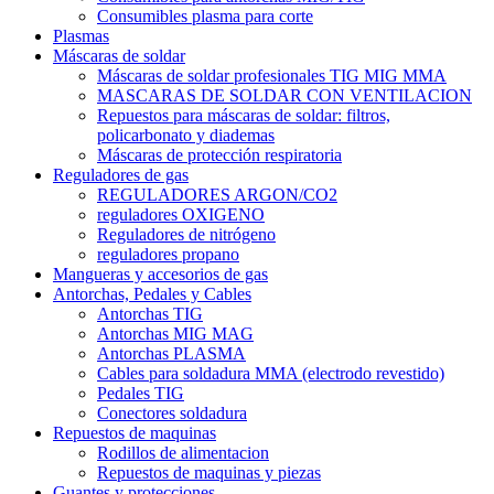
Consumibles plasma para corte
Plasmas
Máscaras de soldar
Máscaras de soldar profesionales TIG MIG MMA
MASCARAS DE SOLDAR CON VENTILACION
Repuestos para máscaras de soldar: filtros,
policarbonato y diademas
Máscaras de protección respiratoria
Reguladores de gas
REGULADORES ARGON/CO2
reguladores OXIGENO
Reguladores de nitrógeno
reguladores propano
Mangueras y accesorios de gas
Antorchas, Pedales y Cables
Antorchas TIG
Antorchas MIG MAG
Antorchas PLASMA
Cables para soldadura MMA (electrodo revestido)
Pedales TIG
Conectores soldadura
Repuestos de maquinas
Rodillos de alimentacion
Repuestos de maquinas y piezas
Guantes y protecciones