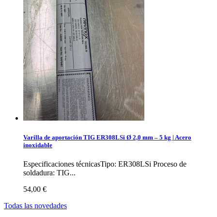
Varilla de aportación TIG ER308LSi Ø 2,0 mm – 5 kg | Acero
inoxidable
Especificaciones técnicasTipo: ER308LSi Proceso de
soldadura: TIG...
54,00 €
Todas las novedades