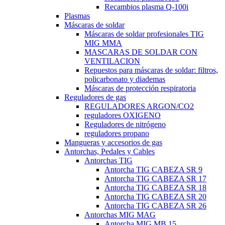
Recambios plasma Q-100i
Plasmas
Máscaras de soldar
Máscaras de soldar profesionales TIG
MIG MMA
MASCARAS DE SOLDAR CON
VENTILACION
Repuestos para máscaras de soldar: filtros,
policarbonato y diademas
Máscaras de protección respiratoria
Reguladores de gas
REGULADORES ARGON/CO2
reguladores OXIGENO
Reguladores de nitrógeno
reguladores propano
Mangueras y accesorios de gas
Antorchas, Pedales y Cables
Antorchas TIG
Antorcha TIG CABEZA SR 9
Antorcha TIG CABEZA SR 17
Antorcha TIG CABEZA SR 18
Antorcha TIG CABEZA SR 20
Antorcha TIG CABEZA SR 26
Antorchas MIG MAG
Antorcha MIG MB 15