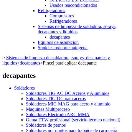
Usados reacondicionados
Refrigeradores
Compresores
Refrigeradores
Sistemas de limpieza de soldadura, sprays,
decapantes y líquidos
decapantes
Equipos de aspiracion
Sopletes oxicorte autogena
>
Sistemas de limpieza de soldadura, sprays, decapantes y
líquidos
>
decapantes
>
Pincel para aplicar decapante
decapantes
Soldadores
Soldadores TIG AC DC Aceros y Aluminios
Soldadores TIG DC para aceros
Soldadores MIG MAG para acero y aluminio
Maquinas Multiproceso
Soldadores Electrodo ARC MMA
Gama ETW profesional (servicio técnico nacional)
Soldadores de pernos
Soldadores por puntos para trabajos de carrocería