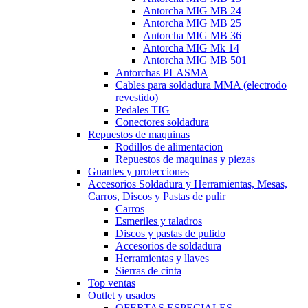
Antorcha MIG MB 24
Antorcha MIG MB 25
Antorcha MIG MB 36
Antorcha MIG Mk 14
Antorcha MIG MB 501
Antorchas PLASMA
Cables para soldadura MMA (electrodo
revestido)
Pedales TIG
Conectores soldadura
Repuestos de maquinas
Rodillos de alimentacion
Repuestos de maquinas y piezas
Guantes y protecciones
Accesorios Soldadura y Herramientas, Mesas,
Carros, Discos y Pastas de pulir
Carros
Esmeriles y taladros
Discos y pastas de pulido
Accesorios de soldadura
Herramientas y llaves
Sierras de cinta
Top ventas
Outlet y usados
OFERTAS ESPECIALES