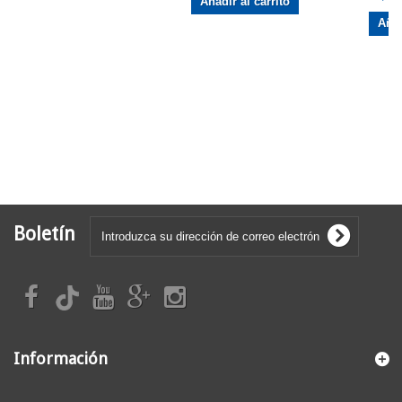
Añadir al carrito
Añad
Boletín
Información