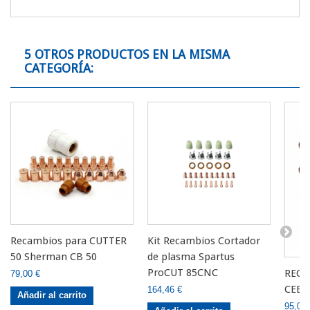
5 OTROS PRODUCTOS EN LA MISMA
CATEGORÍA:
Recambios para CUTTER
Kit Recambios Cortador
50 Sherman CB 50
de plasma Spartus
ProCUT 85CNC
RECA
79,00 €
CEBO
164,46 €
Añadir al carrito
95,00 