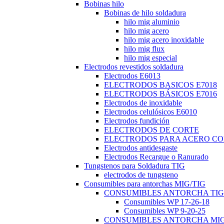
Bobinas hilo
Bobinas de hilo soldadura
hilo mig aluminio
hilo mig acero
hilo mig acero inoxidable
hilo mig flux
hilo mig especial
Electrodos revestidos soldadura
Electrodos E6013
ELECTRODOS BASICOS E7018
ELECTRODOS BÁSICOS E7016
Electrodos de inoxidable
Electrodos celulósicos E6010
Electrodos fundición
ELECTRODOS DE CORTE
ELECTRODOS PARA ACERO C
Electrodos antidesgaste
Electrodos Recargue o Ranurado
Tungstenos para Soldadura TIG
electrodos de tungsteno
Consumibles para antorchas MIG/TIG
CONSUMIBLES ANTORCHA TIG
Consumibles WP 17-26-18
Consumibles WP 9-20-25
CONSUMIBLES ANTORCHA MI