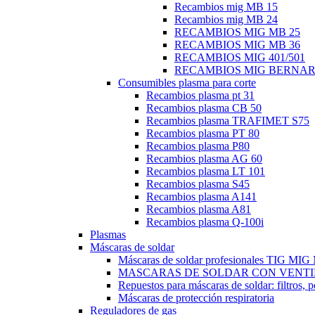
Recambios mig MB 15
Recambios mig MB 24
RECAMBIOS MIG MB 25
RECAMBIOS MIG MB 36
RECAMBIOS MIG 401/501
RECAMBIOS MIG BERNA
Consumibles plasma para corte
Recambios plasma pt 31
Recambios plasma CB 50
Recambios plasma TRAFIMET S75
Recambios plasma PT 80
Recambios plasma P80
Recambios plasma AG 60
Recambios plasma LT 101
Recambios plasma S45
Recambios plasma A141
Recambios plasma A81
Recambios plasma Q-100i
Plasmas
Máscaras de soldar
Máscaras de soldar profesionales TIG M
MASCARAS DE SOLDAR CON VENTI
Repuestos para máscaras de soldar: filtros, 
Máscaras de protección respiratoria
Reguladores de gas