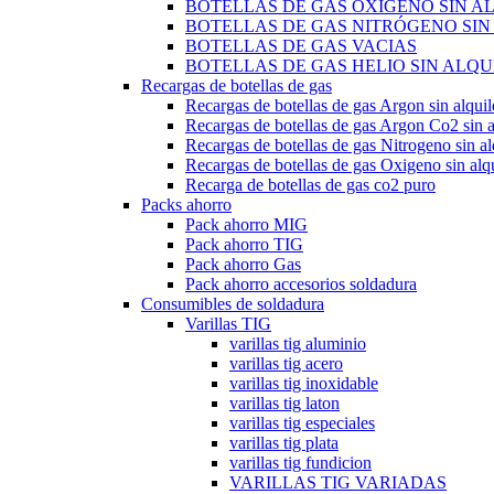
BOTELLAS DE GAS OXÍGENO SIN A
BOTELLAS DE GAS NITRÓGENO SIN
BOTELLAS DE GAS VACIAS
BOTELLAS DE GAS HELIO SIN ALQU
Recargas de botellas de gas
Recargas de botellas de gas Argon sin alquil
Recargas de botellas de gas Argon Co2 sin a
Recargas de botellas de gas Nitrogeno sin al
Recargas de botellas de gas Oxigeno sin alqu
Recarga de botellas de gas co2 puro
Packs ahorro
Pack ahorro MIG
Pack ahorro TIG
Pack ahorro Gas
Pack ahorro accesorios soldadura
Consumibles de soldadura
Varillas TIG
varillas tig aluminio
varillas tig acero
varillas tig inoxidable
varillas tig laton
varillas tig especiales
varillas tig plata
varillas tig fundicion
VARILLAS TIG VARIADAS