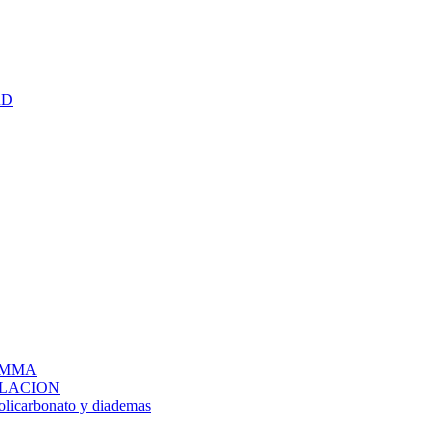
RD
IG MMA
LACION
policarbonato y diademas