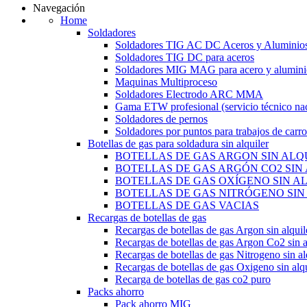
Navegación
Home
Soldadores
Soldadores TIG AC DC Aceros y Aluminio
Soldadores TIG DC para aceros
Soldadores MIG MAG para acero y alumini
Maquinas Multiproceso
Soldadores Electrodo ARC MMA
Gama ETW profesional (servicio técnico nac
Soldadores de pernos
Soldadores por puntos para trabajos de carro
Botellas de gas para soldadura sin alquiler
BOTELLAS DE GAS ARGON SIN ALQ
BOTELLAS DE GAS ARGÓN CO2 SIN
BOTELLAS DE GAS OXÍGENO SIN A
BOTELLAS DE GAS NITRÓGENO SIN
BOTELLAS DE GAS VACIAS
Recargas de botellas de gas
Recargas de botellas de gas Argon sin alquil
Recargas de botellas de gas Argon Co2 sin a
Recargas de botellas de gas Nitrogeno sin al
Recargas de botellas de gas Oxigeno sin alqu
Recarga de botellas de gas co2 puro
Packs ahorro
Pack ahorro MIG