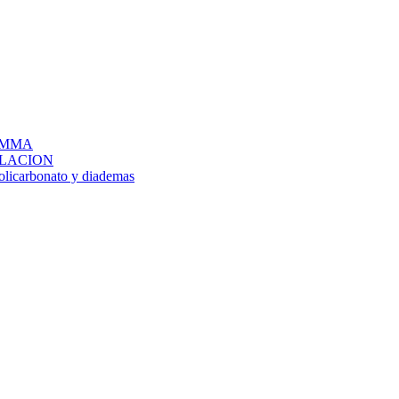
IG MMA
LACION
policarbonato y diademas