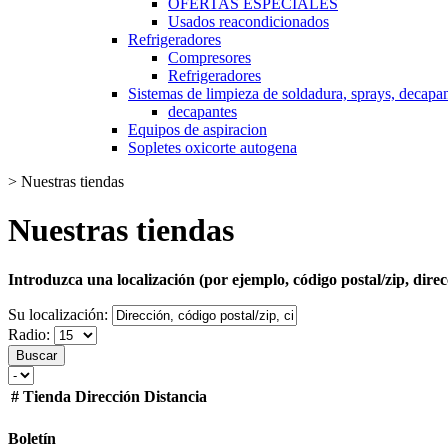
OFERTAS ESPECIALES
Usados reacondicionados
Refrigeradores
Compresores
Refrigeradores
Sistemas de limpieza de soldadura, sprays, decapan
decapantes
Equipos de aspiracion
Sopletes oxicorte autogena
>
Nuestras tiendas
Nuestras tiendas
Introduzca una localización (por ejemplo, código postal/zip, dire
Su localización:
Radio:
Buscar
#
Tienda
Dirección
Distancia
Boletín