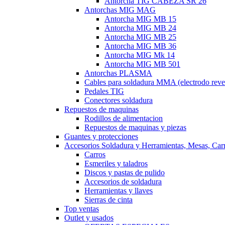
Antorcha TIG CABEZA SR 26
Antorchas MIG MAG
Antorcha MIG MB 15
Antorcha MIG MB 24
Antorcha MIG MB 25
Antorcha MIG MB 36
Antorcha MIG Mk 14
Antorcha MIG MB 501
Antorchas PLASMA
Cables para soldadura MMA (electrodo reve
Pedales TIG
Conectores soldadura
Repuestos de maquinas
Rodillos de alimentacion
Repuestos de maquinas y piezas
Guantes y protecciones
Accesorios Soldadura y Herramientas, Mesas, Carro
Carros
Esmeriles y taladros
Discos y pastas de pulido
Accesorios de soldadura
Herramientas y llaves
Sierras de cinta
Top ventas
Outlet y usados