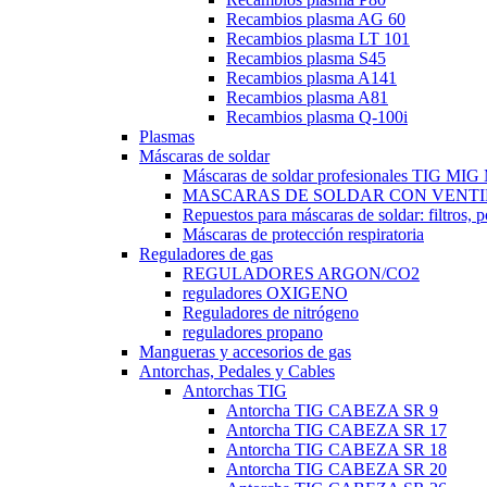
Recambios plasma AG 60
Recambios plasma LT 101
Recambios plasma S45
Recambios plasma A141
Recambios plasma A81
Recambios plasma Q-100i
Plasmas
Máscaras de soldar
Máscaras de soldar profesionales TIG M
MASCARAS DE SOLDAR CON VENTI
Repuestos para máscaras de soldar: filtros, 
Máscaras de protección respiratoria
Reguladores de gas
REGULADORES ARGON/CO2
reguladores OXIGENO
Reguladores de nitrógeno
reguladores propano
Mangueras y accesorios de gas
Antorchas, Pedales y Cables
Antorchas TIG
Antorcha TIG CABEZA SR 9
Antorcha TIG CABEZA SR 17
Antorcha TIG CABEZA SR 18
Antorcha TIG CABEZA SR 20