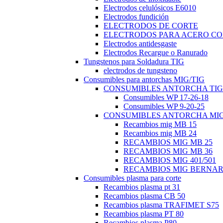
Electrodos celulósicos E6010
Electrodos fundición
ELECTRODOS DE CORTE
ELECTRODOS PARA ACERO C
Electrodos antidesgaste
Electrodos Recargue o Ranurado
Tungstenos para Soldadura TIG
electrodos de tungsteno
Consumibles para antorchas MIG/TIG
CONSUMIBLES ANTORCHA TIG
Consumibles WP 17-26-18
Consumibles WP 9-20-25
CONSUMIBLES ANTORCHA MI
Recambios mig MB 15
Recambios mig MB 24
RECAMBIOS MIG MB 25
RECAMBIOS MIG MB 36
RECAMBIOS MIG 401/501
RECAMBIOS MIG BERNA
Consumibles plasma para corte
Recambios plasma pt 31
Recambios plasma CB 50
Recambios plasma TRAFIMET S75
Recambios plasma PT 80
Recambios plasma P80