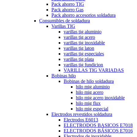
Pack ahorro TIG
Pack ahorro Gas
Pack ahorro accesorios soldadura
Consumibles de soldadura
Varillas TIG
varillas tig aluminio
varillas tig acero
varillas tig inoxidable
varillas tig laton
varillas tig especiales
varillas tig plata
varillas tig fundicion
VARILLAS TIG VARIADAS
Bobinas hilo
Bobinas de hilo soldadura
hilo mig aluminio
hilo mig acero
hilo mig acero inoxidable
hilo mig flux
hilo mig especial
Electrodos revestidos soldadura
Electrodos E6013
ELECTRODOS BASICOS E7018
ELECTRODOS BÁSICOS E7016
Electrodos de inoxidable