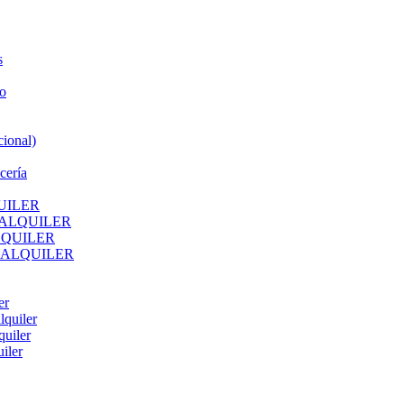
s
o
ional)
cería
UILER
 ALQUILER
LQUILER
 ALQUILER
er
lquiler
quiler
iler