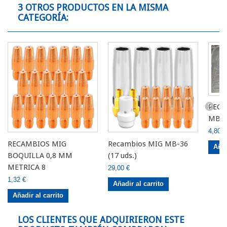
3 OTROS PRODUCTOS EN LA MISMA
CATEGORÍA:
RECA
MB 3
4,80 €
RECAMBIOS MIG
Recambios MIG MB-36
Añad
BOQUILLA 0,8 MM
(17 uds.)
METRICA 8
29,00 €
1,32 €
Añadir al carrito
Añadir al carrito
LOS CLIENTES QUE ADQUIRIERON ESTE