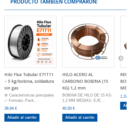
PRODUCTO TAMBIÉN COMPRARON:
Hilo Flux Tubular E71T11
HILO ACERO AL
RECA
– 5 kg/bobina, soldadura
CARBONO BOBINA (15
BOQU
sin gas
KG) 1,2 mm
METR
⚙️ Características principales
BOBINA DE HILO DE 15 KG
1,32 €
✅ Formato: Pack...
1,2 MM MEDIAS: EJE...
Añad
38,84 €
40,50 €
Añadir al carrito
Añadir al carrito