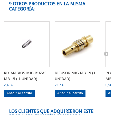
9 OTROS PRODUCTOS EN LA MISMA
CATEGORÍA:
RECAMBIOS MIG BUZAS
DIFUSOR MIG MB 15 (1
RECA
MB 15 ( 1 UNIDAD)
UNIDAD)
MB 1
2,48 €
2,07 €
0,90 €
Añadir al carrito
Añadir al carrito
Añad
LOS CLIENTES QUE ADQUIRIERON ESTE