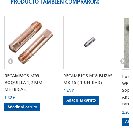
PRODUCTO TAMBIÉN COMPRARON:
RECAMBIOS MIG
RECAMBIOS MIG BUZAS
Port
BOQUILLA 1,2 MM
MB 15 ( 1 UNIDAD)
WP17
METRICA 6
Sopor
2,48 €
Antor
1,32 €
Añadir al carrito
tama
Añadir al carrito
1,20 €
Añad