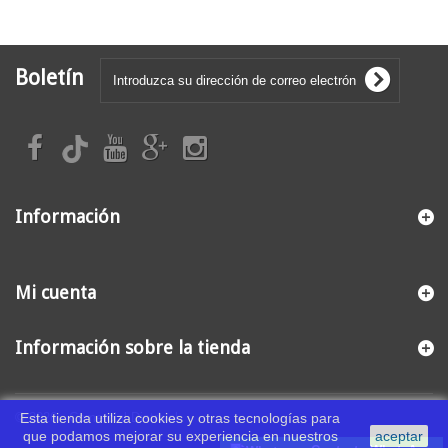
Boletín
Información
Mi cuenta
Información sobre la tienda
© 2026 - Comercial Distrival
Esta tienda utiliza cookies y otras tecnologías para
que podamos mejorar su experiencia en nuestros
aceptar