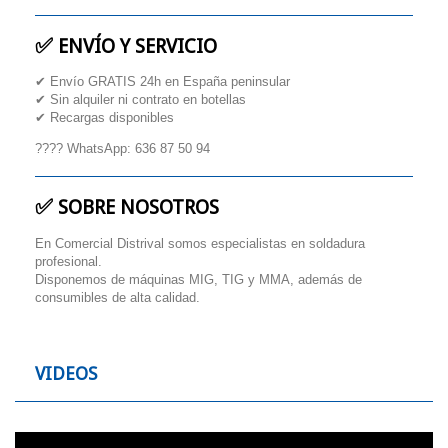
✅
ENVÍO Y SERVICIO
✔ Envío GRATIS 24h en España peninsular
✔ Sin alquiler ni contrato en botellas
✔ Recargas disponibles
???? WhatsApp: 636 87 50 94
✅
SOBRE NOSOTROS
En Comercial Distrival somos especialistas en soldadura
profesional.
Disponemos de máquinas MIG, TIG y MMA, además de
consumibles de alta calidad.
VIDEOS