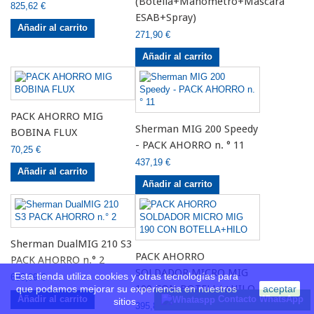
(Botella+Manometro+Mascara
825,62 €
ESAB+Spray)
Añadir al carrito
271,90 €
Añadir al carrito
PACK AHORRO MIG
Sherman MIG 200 Speedy
BOBINA FLUX
- PACK AHORRO n. ° 11
70,25 €
437,19 €
Añadir al carrito
Añadir al carrito
Sherman DualMIG 210 S3
PACK AHORRO
PACK AHORRO n.° 2
SOLDADOR MICRO MIG
Esta tienda utiliza cookies y otras tecnologías para
693,39 €
190 CON BOTELLA+HILO
que podamos mejorar su experiencia en nuestros
aceptar
Contacto WhatsApp
Añadir al carrito
sitios.
395,87 €